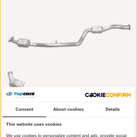
Consent
About cookies
Details
This website uses cookies
BM Catalysts
€ 856,50
We use cookies to personalize content and ads, provide social