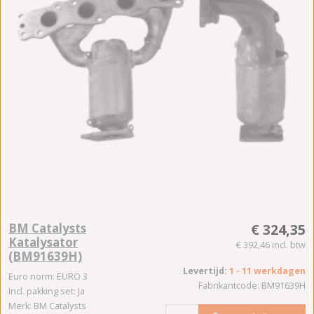
BM Catalysts
€ 324,35
Katalysator
€ 392,46 incl. btw
(BM91639H)
Levertijd:
1 - 11 werkdagen
Euro norm: EURO 3
Fabrikantcode: BM91639H
Incl. pakking set: Ja
Merk: BM Catalysts