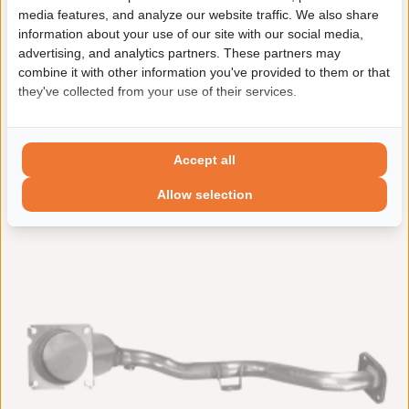
Katalysator
€ 1.036,36 incl. btw
media features, and analyze our website traffic. We also share
(BM91636H)
information about your use of our site with our social media,
Levertijd:
1 - 11 werkdagen
advertising, and analytics partners. These partners may
Euro norm: EURO 4
Fabrikantcode: BM91636H
combine it with other information you've provided to them or that
Incl. pakking set: Ja
they've collected from your use of their services.
Merk: BM Catalysts
In winkelwagen
Artikel: Katalysator
Accept all
Product bekijken
Allow selection