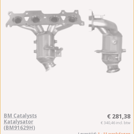
BM Catalysts
€ 281,38
Katalysator
€ 340,46 incl. btw
(BM91629H)
Levertijd:
1 - 11 werkdagen