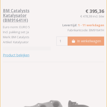
BM Catalysts
€ 395,36
Katalysator
€ 478,38 incl. btw
(BM91641H)
Levertijd:
1 - 11 werkdagen
Euro norm: EURO 5
Fabrikantcode: BM91641H
Incl. pakking set: Ja
Merk: BM Catalysts
In winkelwagen
Artikel: Katalysator
Product bekijken